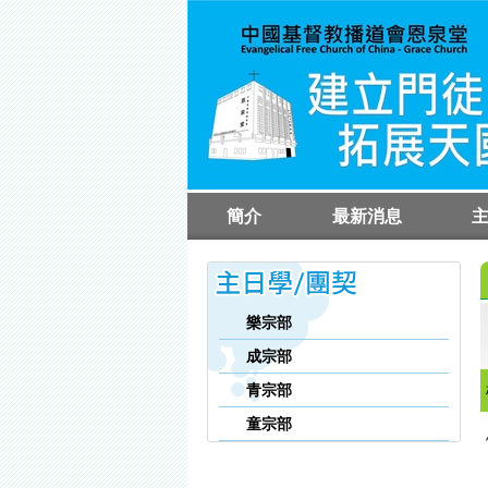
簡介
最新消息
教會簡介
執事同工簡介
聚
崇
崇
樂宗部
成宗部
青宗部
童宗部