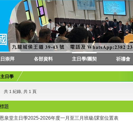
主日崇拜
各部資料
主日學/團契
祈禱會
會時間
拜預告
拜講員
傳道部
栽培部
差傳部
社關部
樂宗部
成宗部
青宗部
童宗部
聖樂部
會友兼慈惠部
文字部
事務部
財務及審計委員會
主日學
樂宗部
成宗部
青宗部
童宗部
祈禱會
代禱板
主日學
共 1 紀錄, 共 1 頁
標題
恩泉堂主日學2025-2026年度一月至三月班級/課室位置表