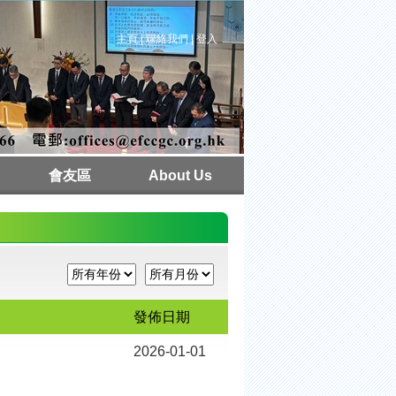
主頁
|
聯絡我們
|
登入
會友區
About Us
本週聚會
教會行事曆
牧者心聲
講道紀錄
講道重溫
週刊下載
相片集
常用連結
場地預約
活動/課程
獨立註冊
下載區
發佈日期
2026-01-01