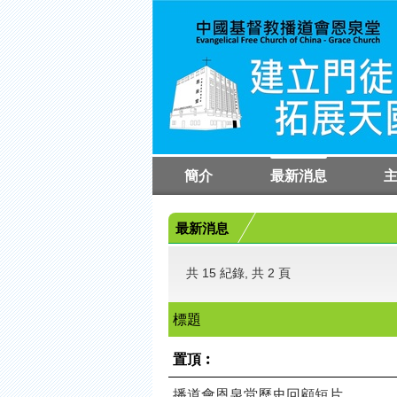
簡介
最新消息
教會簡介
執事同工簡介
聚
崇
崇
最新消息
共 15 紀錄, 共 2 頁
標題
置頂︰
播道會恩泉堂歷史回顧短片