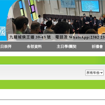
主日崇拜
各部資料
主日學/團契
祈禱會
會時間
拜預告
拜講員
傳道部
栽培部
差傳部
社關部
樂宗部
成宗部
青宗部
童宗部
聖樂部
會友兼慈惠部
文字部
事務部
財務及審計委員會
主日學
樂宗部
成宗部
青宗部
童宗部
祈禱會
代禱板