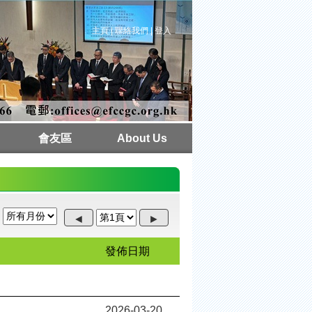
主頁
|
聯絡我們
|
登入
會友區
About Us
本週聚會
教會行事曆
牧者心聲
講道紀錄
講道重溫
週刊下載
相片集
常用連結
場地預約
活動/課程
獨立註冊
下載區
發佈日期
2026-03-20