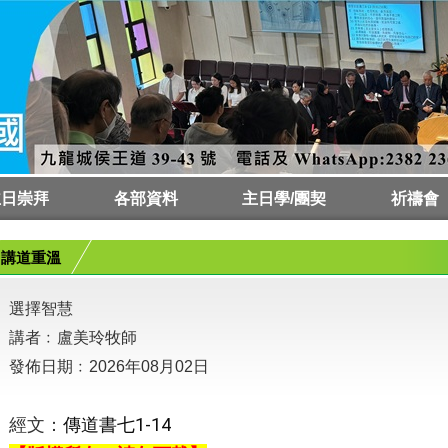
主日崇拜
各部資料
主日學/團契
祈禱會
會時間
拜預告
拜講員
傳道部
栽培部
差傳部
社關部
樂宗部
成宗部
青宗部
童宗部
聖樂部
會友兼慈惠部
文字部
事務部
財務及審計委員會
主日學
樂宗部
成宗部
青宗部
童宗部
祈禱會
代禱板
講道重溫
選擇智慧
講者﹕盧美玲牧師
發佈日期﹕2026年08月02日
傳道書七1-14
經文：