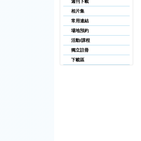
週刊下載
相片集
常用連結
場地預約
活動/課程
獨立註冊
下載區