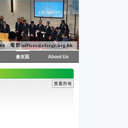
主頁
|
聯絡我們
|
登入
會友區
About Us
本週聚會
教會行事曆
牧者心聲
講道紀錄
講道重溫
週刊下載
相片集
常用連結
場地預約
活動/課程
獨立註冊
下載區