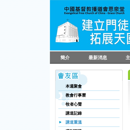
簡介
最新消息
教會簡介
執事同工簡介
聚
崇
崇
本週聚會
教會行事曆
牧者心聲
講道記錄
講道重溫