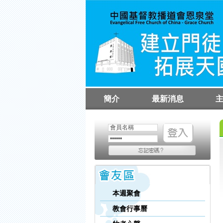
簡介
最新消息
教會簡介
執事同工簡介
聚
崇
崇
本週聚會
教會行事曆