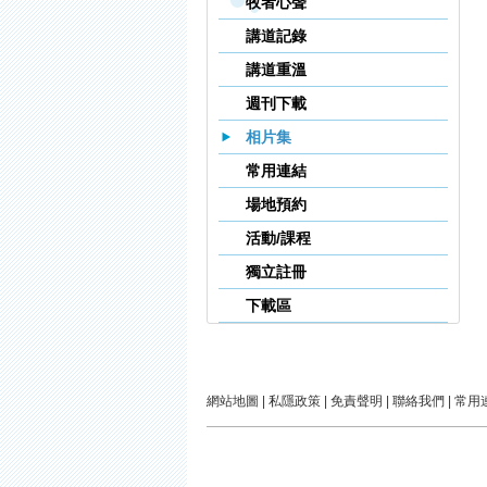
牧者心聲
講道記錄
講道重溫
週刊下載
相片集
常用連結
場地預約
活動/課程
獨立註冊
下載區
網站地圖
|
私隱政策
|
免責聲明
|
聯絡我們
|
常用