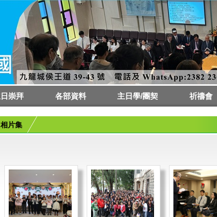
主日崇拜
各部資料
主日學/團契
祈禱會
會時間
拜預告
拜講員
傳道部
栽培部
差傳部
社關部
樂宗部
成宗部
青宗部
童宗部
聖樂部
會友兼慈惠部
文字部
事務部
財務及審計委員會
主日學
樂宗部
成宗部
青宗部
童宗部
祈禱會
代禱板
相片集