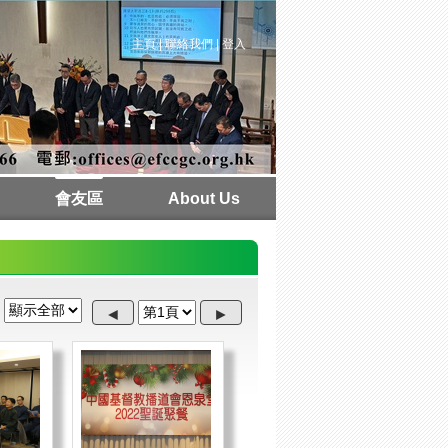
主頁
|
聯絡我們
|
登入
會友區
About Us
本週聚會
教會行事曆
牧者心聲
講道紀錄
講道重溫
週刊下載
相片集
常用連結
場地預約
活動/課程
獨立註冊
下載區