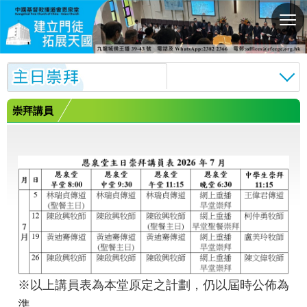
切
換
選
單
崇拜講員
※以上講員表為本堂原定之計劃，仍以屆時公佈為
準。